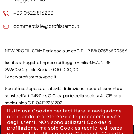
+39 0522 816233
commerciale@profilstamp.it
NEW PROFIL-STAMP srl a socio unico
C.F. - P.IVA 02556530356
Iscritta al Registro Imprese di Reggio Emilia
R.E.A. N. RE-
292605
Capitale Sociale € 10.000,00
i.v.
newprofilstamp@pec.it
Società sottoposta all’attività di direzione e coordinamento ai
sensi dell’art. 2497 bis C.C. da parte della società AL.CE. srl a
socio unico C.F. 04129281202
Il sito usa Cookies per facilitare la navigazione
ricordando le preferenze e le precedenti visite
degli utenti. NON sono utilizzati Cookies di
profilazione, ma solo Cookies tecnici e di terze
parti analitici (IP anonimo). Cliccando “Accetta”,