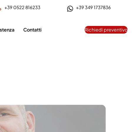
+39 0522 816233
+39 349 1737836
istenza
Contatti
Richiedi preventivo