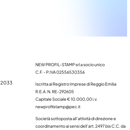
NEW PROFIL-STAMP srl a socio unico
C.F. - P.IVA 02556530356
 42033
Iscritta al Registro Imprese di Reggio Emilia
R.E.A. N. RE-292605
Capitale Sociale € 10.000,00 i.v.
newprofilstamp@pec.it
t
Società sottoposta all’attività di direzione e
coordinamento ai sensi dell’art. 2497 bis C.C. da