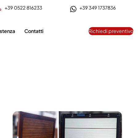
+39 0522 816233
+39 349 1737836
istenza
Contatti
Richiedi preventivo