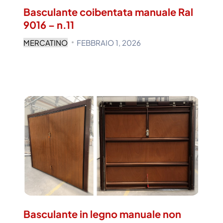
Basculante coibentata manuale Ral
9016 – n.11
MERCATINO
FEBBRAIO 1, 2026
Basculante in legno manuale non