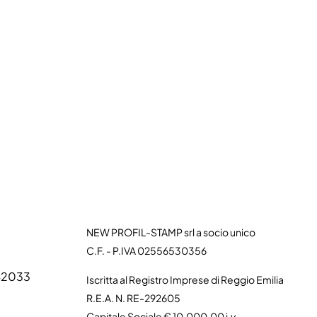
NEW PROFIL-STAMP srl a socio unico
C.F. - P.IVA 02556530356
 42033
Iscritta al Registro Imprese di Reggio Emilia
R.E.A. N. RE-292605
Capitale Sociale € 10.000,00 i.v.