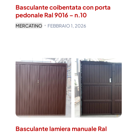
Basculante coibentata con porta
pedonale Ral 9016 – n.10
MERCATINO
FEBBRAIO 1, 2026
Basculante lamiera manuale Ral