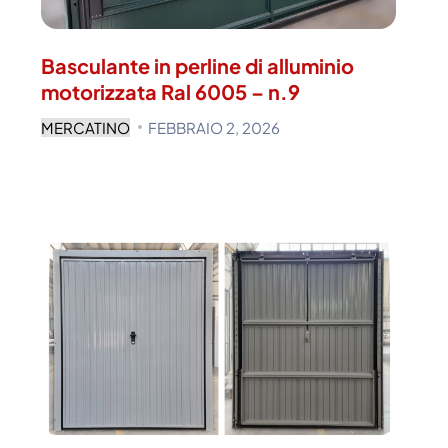
Basculante in perline di alluminio
motorizzata Ral 6005 – n.9
MERCATINO
FEBBRAIO 2, 2026